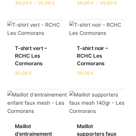
Plage
Plage
30,00
€
–
35,00
€
30,00
€
–
35,00
€
de
de
prix :
prix :
30,00 €
30,00 €
à
à
35,00 €
35,00 €
T-shirt vert –
T-shirt noir –
RCHC Les
RCHC Les
Cormorans
Cormorans
20,00
€
20,00
€
Maillot
Maillot
d’entrainement
supporters faux