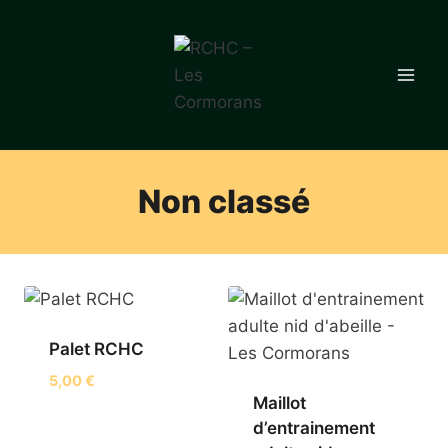
Aller
au
contenu
Non classé
Palet RCHC
5,00
€
Maillot
d’entrainement